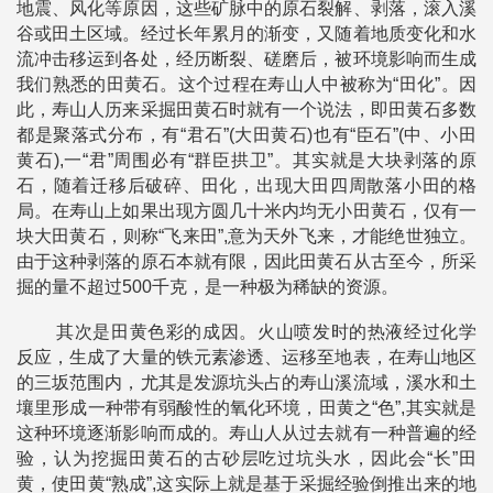
地震、风化等原因，这些矿脉中的原石裂解、剥落，滚入溪
谷或田土区域。经过长年累月的渐变，又随着地质变化和水
流冲击移运到各处，经历断裂、磋磨后，被环境影响而生成
我们熟悉的田黄石。这个过程在寿山人中被称为“田化”。因
此，寿山人历来采掘田黄石时就有一个说法，即田黄石多数
都是聚落式分布，有“君石”(大田黄石)也有“臣石”(中、小田
黄石),一“君”周围必有“群臣拱卫”。其实就是大块剥落的原
石，随着迁移后破碎、田化，出现大田四周散落小田的格
局。在寿山上如果出现方圆几十米内均无小田黄石，仅有一
块大田黄石，则称“飞来田”,意为天外飞来，才能绝世独立。
由于这种剥落的原石本就有限，因此田黄石从古至今，所采
掘的量不超过500千克，是一种极为稀缺的资源。
其次是田黄色彩的成因。火山喷发时的热液经过化学
反应，生成了大量的铁元素渗透、运移至地表，在寿山地区
的三坂范围内，尤其是发源坑头占的寿山溪流域，溪水和土
壤里形成一种带有弱酸性的氧化环境，田黄之“色”,其实就是
这种环境逐渐影响而成的。寿山人从过去就有一种普遍的经
验，认为挖掘田黄石的古砂层吃过坑头水，因此会“长”田
黄，使田黄“熟成”,这实际上就是基于采掘经验倒推出来的地