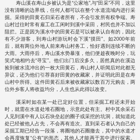
寿山溪在寿山乡被认为是“公家地”,与“田采”不同，这里
没有清晰的边界线，任何人都可以在整个水道流域内进行采
掘。采得的田黄石归采石者所有，不会引发所有权争端。寿
山村过往时常有雇工在工闲时到溪中采田，村民也并不加以
阻拦。正是因为溪水中的田黄石是可以被承认自有的，因此
有不少游客，到寿山村游玩时会下溪“摸田”。如2000年前
后，就有两位外地人前来寿山村务工，恰好遇到连续不断的
大雨。大雨停后，寿山溪水势暴涨，他们便趁夜晚时分，玩
笑式地相约去“寻宝”。他们出门后没多久，居然真的在溪边
捡到被水流冲出的一枚大田黄石，寿山村人听闻后对此都无
异议，还为他们引荐喜好田黄的收藏家，并证明此田是在寿
山村中所得。这件田黄石后来被收藏家以数百万元购去，两
位外乡客人将收益均分，人生也从此得以改变。
溪采时如在某一处已定好位置，但采掘工程还未开始
时，就需在水道处堆石圈地，示意此处有主。村中其余采石
人见到溪中有人以石块垒起的圈子或采挖的坑洞，就知道此
处已经被他人占先，不会再有造次。直到采石者认为自己的
采掘工期已经告一段落，将圈地的石圈撤去，其中的水道才
会再度恢复“公有”的形态，其他人才能再于其中进行探索。