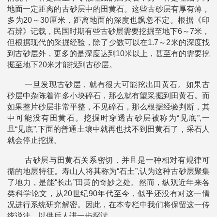
地面一定距离的古砂层中的田黄石。这些古砂层有厚有薄，
多为20～30厘米，距离地面的深度也飘忽不定。根据《印
石辨》记载，民国时期有些古砂层需要挖掘至地下6～7米，
但根据现代的采掘经验，除了少数可以在1.7～2米的深度找
到古砂层外，更多的是深度达到10米以上，甚至有的需要挖
掘至地下20米才能找到古砂层。
一旦发现古砂层，就有很大可能挖出田黄石。如果古
砂层中杂陈着许多小块碎石，那么就有望采掘到田黄石。而
如果整片砂层非常平整，不见碎石，那么根据经验判断，其
中可能没有田黄石。挖掘时穿透古砂层被称为“见底”,一
旦“见底”,下面的普通土壤中就再也找不到田黄石了，采石人
就会停止挖掘。
古砂层与田黄石关系密切，并且是一种相对有规律可
循的地层特征。寿山人将其称为“石土”,认为这种古砂层聚集
了地力，是能“长出”田黄的奇妙之处。然而，纵观近年来各
类科学论文，从20世纪90年代至今，似乎还没有对这一情
况进行系统研究解密。因此，在本专栏中我们将保留这一传
统说法，以供后人进一步探讨。