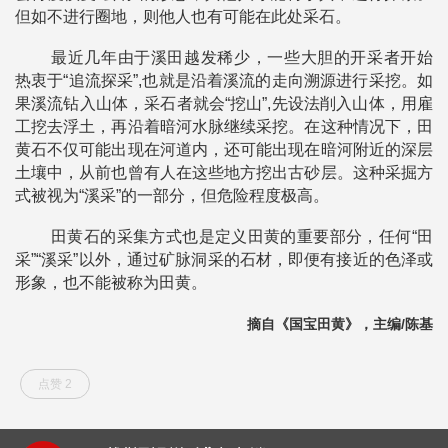
但如不进行圈地，则他人也有可能在此处采石。
最近几年由于溪田越发稀少，一些大胆的开采者开始
热衷于“追流探采”,也就是沿着溪流的走向溯源进行采挖。如
果溪流钻入山体，采石者就会“挖山”,先设法削入山体，用雇
工挖去浮土，再沿着暗河水脉继续采挖。在这种情况下，田
黄石不仅可能出现在河道内，还可能出现在暗河附近的深层
土壤中，从前也曾有人在这些地方挖出古砂层。这种采掘方
式被视为“溪采”的一部分，但危险程度极高。
田黄石的采集方式也是定义田黄的重要部分，任何“田
采”“溪采”以外，通过矿脉洞采的石材，即便有接近的色泽或
形象，也不能被称为田黄。
摘自《国宝田黄》，主编/陈基
点赞 2