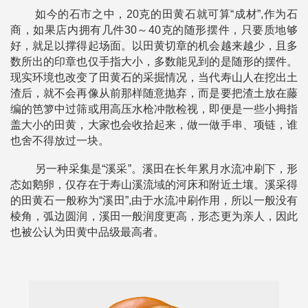
如今的石市之中，20克的田黄石就可算“成材”,作为石
商，如果店内拥有几件30～40克的随形摆件，只要质地够
好，就足以撑得起场面。以田黄切章的机会越来越少，且多
数所出的印章也仅手指大小，多数能见到的是随形的摆件。
现实环境也改变了田黄石的采掘情况，当代寿山人在挖出土
渣后，就不会再像从前那样随意抛弃，而是要把渣土放在藤
编的笆箩中过筛或用高压水枪冲散检视，即便是一些小拇指
盖大小的田黄，大家也会收拾起来，做一做手串、项链，谁
也舍不得放过一块。
另一种采集是“溪采”。溪田在长年累月水流冲刷下，形
态如鹅卵，仅存在于寿山溪流域的河床和附近土壤。溪采得
的田黄石一般称为“溪田”,由于水流冲刷作用，所以一般没有
棱角，弧边圆润，溪田一般润度更高，形态更为亲人，因此
也被公认为田黄中品级最高者。