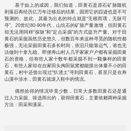
基于如上的成因，我们知道，田黄石是原石矿脉随机
剥落后再经历亿万年迁移后的结果，因而它的踪迹也是不可
预测的。故此，其最为出名的特点就是“无根而璞，无脉可
寻”。20世纪80-90年代，山坑石的矿脉产量激增，但田黄石
却无法用同样“探脉”和“定点采掘”的方式提升产量。对于田
黄石的采掘虽然历史悠久，但数百年来这种寻觅的随机性都
极强，无论采掘田黄石多长时间，依旧只能靠运气，谁也无
法做到十拿九稳。即便寿山村人几乎家家户户都有采掘田黄
石的资格，但有些人家十数年都采掘不到一颗像样的田黄
石，有些人家却在自家田头掏田鼠窝都能摸出体量不小的田
黄石，村中还曾出现过“扒渣土”寻到田黄石，甚至只是在寿
山溪中涉水，田黄石就滚入鞋中的情况。
偶然拾得的情况毕竟少数，日常大多数田黄石还是通
过人力采掘、筛选而出的，获得田黄石，主要依赖两种采掘
方法：田采和溪采。