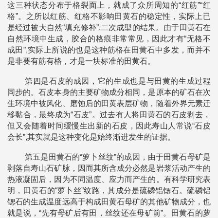
这三种状态分布于格裂面上，就成了众所周知的“红筋”“红
格”。之所以红筋、红格不影响田黄石的稳定性，实际上已
是经过被大自然“填充修补”,二次成型的结果。由于田黄石在
自然环境中生成，胶合的格痕非常常见，因此才有“无格不
成田”,实际上所说的也是这种筋格在田黄石中多发，而并不
是非要有筋有格，才是一块标准的田黄石。
第四是石皮的成因，它的生成也是与田黄的生成过程
同步的。石皮本身的主要矿物成分相同，是原本的矿石在次
生环境中被风化、磨蚀后的田黄表层矿物，随着外界元素迁
移黏合，最终成为“石皮”。过去有人将田黄石的石皮剥去，
但又会随着时间缓慢生出新的石皮，因此寿山人常说“石皮
会长”,其实就是这种变化是始终渐进发生的证据。
第五是田黄石的“萝卜丝纹”的成因，由于田黄石母矿是
剥落自寿山石矿脉，因而其所含成分必然是岩浆活动产生的
热液凝固后，因为不同温度、应力而产生的。有科学研究表
明，田黄石的“萝卜丝”纹路，其成分是硫磷铝锶石。硫磷铝
锶石的生成温度远高于构成田黄石母矿的其他矿物成分，也
就是说，“先有母矿后有田，丝纹还在母矿前”。田黄石的萝