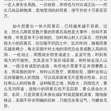
一定人身安全风险。一旦收获，所得也与付出成正比——挖
出几块品相饱满，质地莹润的好田黄，便可作价十万甚至百
万。
如今想要出一块大田黄石，已经越来越不容易。过
去，挖出几两甚至数斤重的田黄石虽然是大事件，但却不算
奇闻，毕竟是有不少前例的。当时寿山村人们采石，挖到拇
指大小的田黄石，往往随手扔回土中。近20年间，随着田黄
石越发稀少，每次采掘中对土地的深挖总会形成数人高的坑
洞， 一处动土，周围就全部变成虚土，岌岌可危，时刻有
塌方的可能性。尤其是在下坂区域采掘，有时候会深入山
体，一路没有成型的道路，有些地方需要手足并用攀爬上
去，而采掘的洞中，有时山石悬空，摇摇欲坠，随时会有山
石掉落砸伤人的危险，可以说采掘者无不是豁出性命。从过
往寿山人的经验看，这种险恶之地，风险大，回报也大，要
么无功而返，连细小的田黄石也不见踪影，要么就会出大
田、名田，只是田黄石本身在成矿时就是随机滚落、随地脉
移运，采掘不存在明确的目标，只能完全靠运气，与赌命无
异。