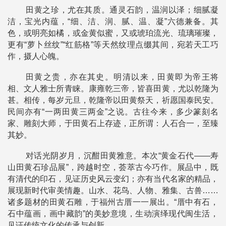
田黄之珍，尤在其质。通灵石韵，温润以泽；细腻凝
洁，宝光内蕴，“细、洁、润、腻、温、凝”六德兼备。其
色，或明亮如橘，或金黄似蜜，又或琥珀流光、琉璃璀璨，
更有“萝卜丝纹”“红筋格”等天然纹理点缀其间，宛若天工巧
作，摄人心魄。
田黄之贵，亦在其史。明清以来，田黄即为帝王将
相、文人雅士所青睐。康雍乾三帝，皆喜田黄，尤以乾隆为
甚。相传，每岁元旦，乾隆帝以田黄祭天，祈愿国泰民安。
民间亦有“一两田黄三两金”之说。古往今来，多少篆刻名
家、雕刻大师，于田黄石上存迹，正所谓：人石合一，至臻
其妙。
对话光阴岁月，沉酣田黄雅意。本次“黄金石代——寿
山田黄石珍品展”，跨越时空，荟萃古今巧作。展品中，既
有清代的印石，见证历史风云变幻；亦有当代名家的精品，
展现新时代审美情趣。山水、花鸟、人物、雅集、古兽……
诸多题材的田黄石雕，于福州古厝一一展出。“厝中有石，
石中蕴画，画中藏韵”的美妙意境，生动演绎现代闽生活，
见证传统文化的传承与创新。