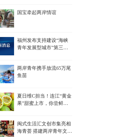
国宝牵起两岸情谊
福州发布支持建设“海峡
青年发展型城市”第三批
措施
两岸青年携手放流65万尾
鱼苗
夏日维C担当！连江“黄金
果”甜蜜上市，你尝鲜了
吗？
闽式生活汇文创市集亮相
海青荟 搭建两岸青年文化