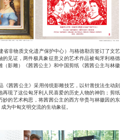
建省非物质文化遗产保护中心）与格德勒宫签订了文艺
融的见证，两件极具象征意义的艺术作品被匈牙利格德
雕（影雕）《茜茜公主》和中国剪纸《茜茜公主与林徽
品《茜茜公主》采用传统影雕技艺，以针凿技法生动刻
地再现了这位匈牙利人民喜爱的历史人物的神韵；剪纸
巧妙的艺术构思，将茜茜公主的西方华贵与林徽因的东
，成为中匈文明交流的生动象征。