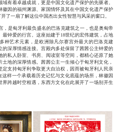
领域有着卓越成就，更是中国文化遗产保护的先驱者。
林徽因的福州渊源、家国情怀及其在中国文化遗产保护
打开了一扇了解这位中国杰出女性智慧与风采的窗口。
宫，是匈牙利最负盛名的巴洛克建筑之一，也是奥匈帝
）最钟爱的行宫。这座始建于18世纪的宏伟建筑，占地
多种艺术元素，是欧洲除凡尔赛宫外最大的巴洛克建
立的深厚情感连接。宫殿内多处保留了茜茜公主钟爱的
她的私人卧室、书房、阅读室等空间，都精心还原了她
片土地的深厚情感。茜茜公主一生倾心于匈牙利文化，
坚定支持匈牙利争取更大自治权，因而被匈牙利人民亲
是在这样一个承载着历史记忆与文化底蕴的场所，林徽因
世界跨越时空相遇，东西方文化在此展开了一场别开生