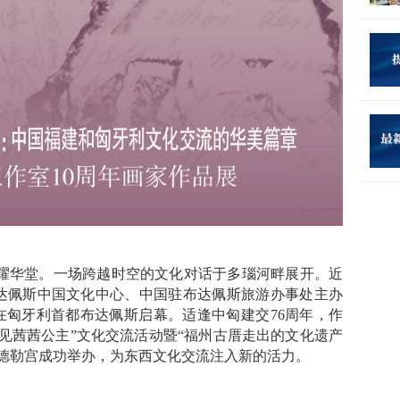
耀华堂。一场跨越时空的文化对话于多瑙河畔展开。近
达佩斯中国文化中心、中国驻布达佩斯旅游办事处主办
在匈牙利首都布达佩斯启幕。适逢中匈建交76周年，作
见茜茜公主”文化交流活动暨“福州古厝走出的文化遗产
格德勒宫成功举办，为东西文化交流注入新的活力。