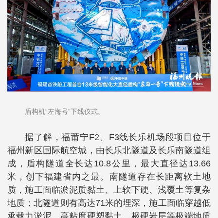
盾构机“左海号”下线仪式。
据了解，福莆宁F2、F3线长乐机场段项目位于
福州新区国际航空城，由长乐北隧道及长乐南隧道组
成，盾构隧道全长达10.8公里，最大直径达13.66
米，创下福建省内之最。南隧道存在长距离软土地
质，施工面临淤泥质黏土、上软下硬、浅覆土等复杂
地质；北隧道则有高达71米的埋深，施工面临穿越低
承载力淤泥、高粘度硬塑黏土、极硬岩层等极端地质