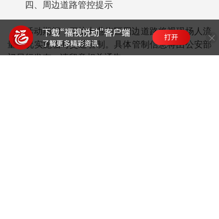
四、周边道路管控提示
活动期间，三坊七巷街区周边道路将视现场人流
量情况实施临时交通管制。具体管制信息将由公安部
门另行发布，请留意相关通告。
由此给您带来的不便，敬请谅解。感谢您对我们
工作的支持与配合，祝您游玩愉快！
福州市三坊七巷保护开发运营有限公司
2026年2月28日
来源：福州名城微信公众号
编辑：叶虹