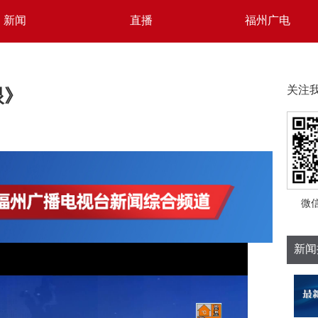
新闻
直播
福州广电
眼》
关注
微
新闻