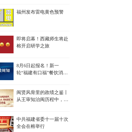
福州发布雷电黄色预警
即将启幕！西藏师生将赴
榕开启研学之旅
8月6日起报名！新一
轮“福建有口福”餐饮消费
券来了
闽贤风骨里的政绩之鉴丨
从王审知治闽历程中，探
寻“开基立业、保境安
民”的时代价值
中共福建省委十一届十次
全会在榕举行