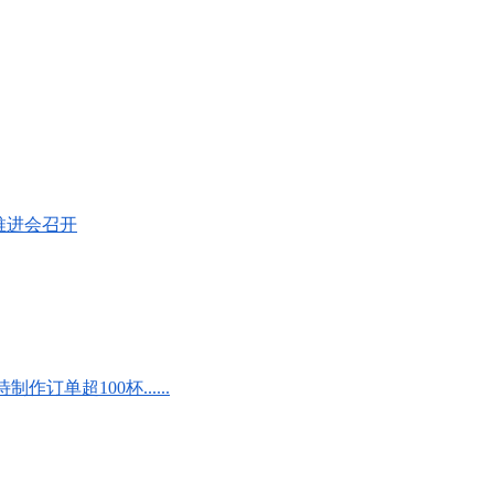
推进会召开
单超100杯......