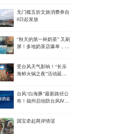
无门槛五折文旅消费券自
8日起发放
“秋天的第一杯奶茶” 又刷
屏！多地奶茶店爆单，福
州部分门店待制作订单超
100杯......
受台风天气影响！“长乐
海鲜火锅之夜”活动延期
举办
台风“白海豚”最新路径公
布！福州启动防台风Ⅳ级
应急响应
国宝牵起两岸情谊