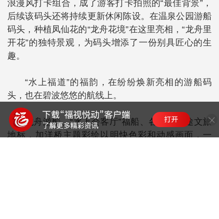
浪漫风打卡组合，成了游客打卡拍照的“最佳背景”，
后续该码头还将持续更新休闲陈设。在温泉公园游船
码头，种植凤仙花的“龙舟花境”在这里亮相，“龙舟里
开花”的独特景观，为码头增添了一份别具匠心的生
趣。
“水上福道”的福韵，在纷纷焕新亮相的游船码
头，也在碧波悠悠的航线上。
龙舟游船、“水上会客厅”福船、各航线沿途文旅
地标，加洋桥主题彩绘以明快色彩和动感画面，一
展“福水福船”的文化魅力；喜鹊、祥云、星辰，喜鹊
桥以“鹊桥相会”“喜鹊迎福”为主题，在一笔一画间道
出对美好姻缘与幸福生活的祝福；白云与芭蕉叶相互
辉映，白马河十三桥以清新自然的画风，讲述水韵榕
城的生态魅力……