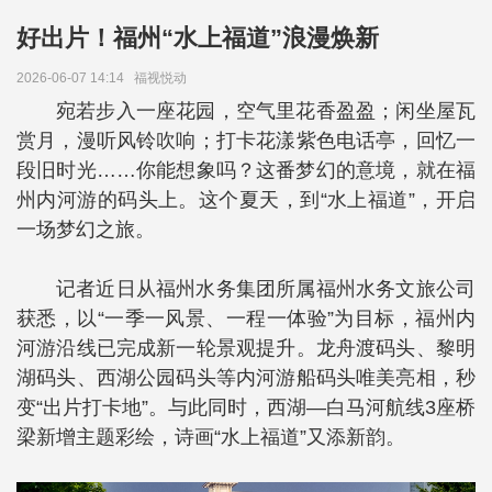
好出片！福州“水上福道”浪漫焕新
2026-06-07 14:14
福视悦动
宛若步入一座花园，空气里花香盈盈；闲坐屋瓦
赏月，漫听风铃吹响；打卡花漾紫色电话亭，回忆一
段旧时光……你能想象吗？这番梦幻的意境，就在福
州内河游的码头上。这个夏天，到“水上福道”，开启
一场梦幻之旅。
记者近日从福州水务集团所属福州水务文旅公司
获悉，以“一季一风景、一程一体验”为目标，福州内
河游沿线已完成新一轮景观提升。龙舟渡码头、黎明
湖码头、西湖公园码头等内河游船码头唯美亮相，秒
变“出片打卡地”。与此同时，西湖—白马河航线3座桥
梁新增主题彩绘，诗画“水上福道”又添新韵。