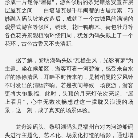
形成一片迷你“屋檐”，游客候船的条凳错落安置在层
层屋瓦之间……白墙黛瓦是千年闽都的古厝元素，巧
妙融入码头坡地改造后，成就了一个古城风韵满满的
观景式游客等候区。绣球、花叶鸭脚木、荷包牡丹等
各色花卉景观植物环绕四周，犹如为码头戴上了一个
花环，古色古香又不失清新。
据了解，黎明湖码头以“瓦檐生风，光影有梦”为
主题。坐在候船区，游客可看一河碧波，感受来自水
岸的徐徐清风，耳畔不时传来的，是树梢曼陀罗风铃
不时发出的清幽声响。若是夜间等候一场夜游，游客
更将大饱眼福。此时，头顶的月亮灯依次亮起。“屋
上看月”，心中无数次畅想过这一朦胧又浪漫的场
景，这一刻，成了真实的场景体验。
龙舟渡码头、黎明湖码头是福州市对内河游船码
头进行主题化、艺术化、场景化打造的缩影，通过增