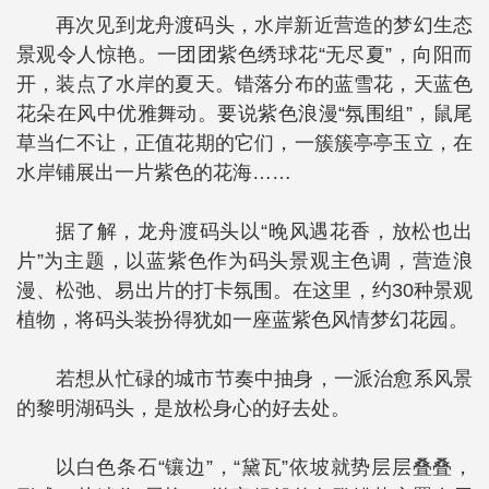
再次见到龙舟渡码头，水岸新近营造的梦幻生态
景观令人惊艳。一团团紫色绣球花“无尽夏”，向阳而
开，装点了水岸的夏天。错落分布的蓝雪花，天蓝色
花朵在风中优雅舞动。要说紫色浪漫“氛围组”，鼠尾
草当仁不让，正值花期的它们，一簇簇亭亭玉立，在
水岸铺展出一片紫色的花海……
据了解，龙舟渡码头以“晚风遇花香，放松也出
片”为主题，以蓝紫色作为码头景观主色调，营造浪
漫、松弛、易出片的打卡氛围。在这里，约30种景观
植物，将码头装扮得犹如一座蓝紫色风情梦幻花园。
若想从忙碌的城市节奏中抽身，一派治愈系风景
的黎明湖码头，是放松身心的好去处。
以白色条石“镶边”，“黛瓦”依坡就势层层叠叠，